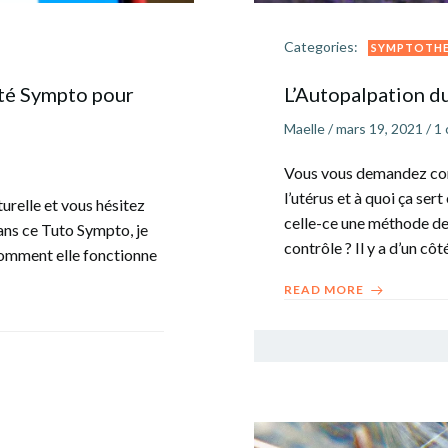
Categories:
SYMPTOTHE
sté Sympto pour
L’Autopalpation du
Maelle
/
mars 19, 2021
/
1
Vous vous demandez com
l’utérus et à quoi ça se
relle et vous hésitez
celle-ce une méthode de
Dans ce Tuto Sympto, je
contrôle ? Il y a d’un côt
 comment elle fonctionne
READ MORE