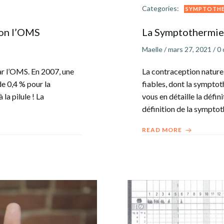
Categories:
SYMPTOTHE
lon l’OMS
La Symptothermie c
Maelle
/
mars 27, 2021
/
0
ar l’OMS. En 2007, une
La contraception nature
e 0,4 % pour la
fiables, dont la symptot
la pilule ! La
vous en détaille la défin
définition de la symptot
READ MORE