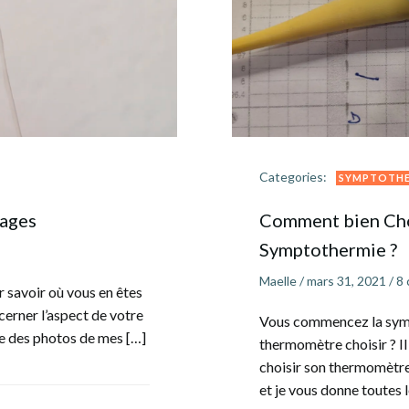
Categories:
SYMPTOTHE
mages
Comment bien Cho
Symptothermie ?
Maelle
/
mars 31, 2021
/
8
r savoir où vous en êtes
 cerner l’aspect de votre
Vous commencez la symp
tre des photos de mes […]
thermomètre choisir ? Il
choisir son thermomètre 
et je vous donne toutes l