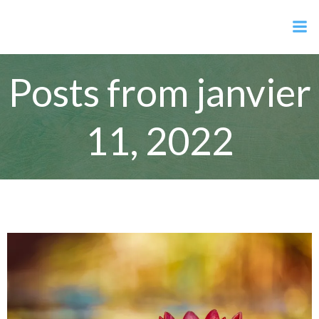
Aller
Maëlle Mériaux
au
contenu
Posts from janvier
11, 2022