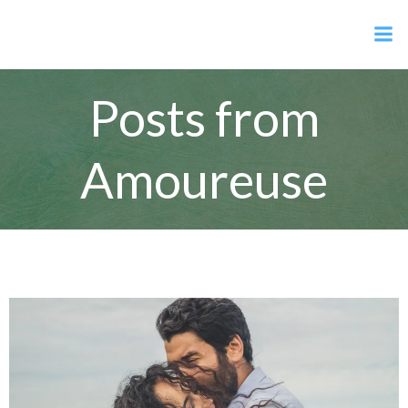
Aller
Maëlle Mériaux
au
contenu
Posts from
Amoureuse